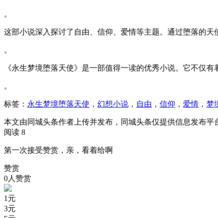
。
这部小说深入探讨了自由、信仰、爱情等主题。通过堕落的天
。
《永生梦境堕落天使》是一部值得一读的优秀小说。它不仅有
。
标签：
永生梦境堕落天使
，
幻想小说
，
自由
，
信仰
，
爱情
，
梦
本文由同城头条作者上传并发布，同城头条仅提供信息发布平
阅读 8
第一次接受赞赏，亲，看着给啊
赞赏
0人赞赏
1
元
3
元