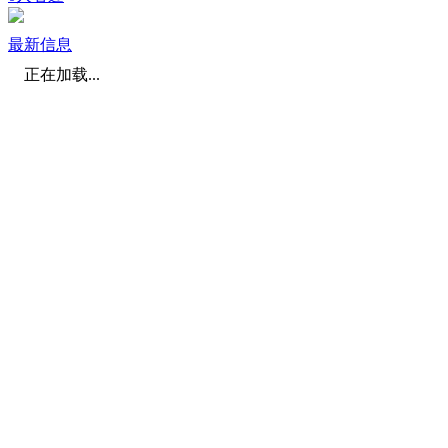
最新信息
正在加载...