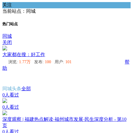
关注
当前站点：同城
热门站点
同城
关闭
大家都在搜：好工作
浏览:
1.77万
发布:
100
用户:
101
帮
助
同城头条
全部
0人看过
0人看过
深度观察 | 福建热点解读·福州城市发展·民生深度分析 - 第10
页
0人看过