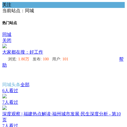
关注
当前站点：同城
热门站点
同城
关闭
大家都在搜：好工作
浏览:
1.80万
发布:
100
用户:
101
帮
助
同城头条
全部
6人看过
7人看过
深度观察 | 福建热点解读·福州城市发展·民生深度分析 - 第10
页
7人看过