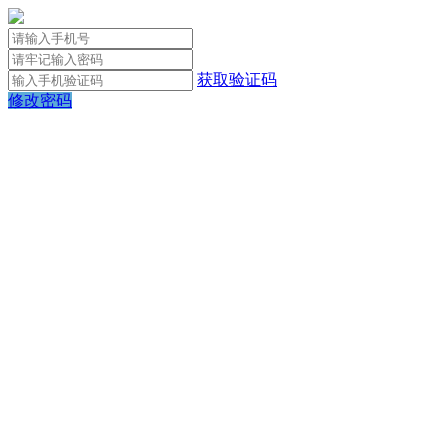
获取验证码
修改密码