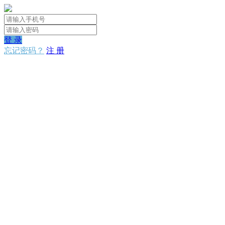
登 录
忘记密码？
注 册