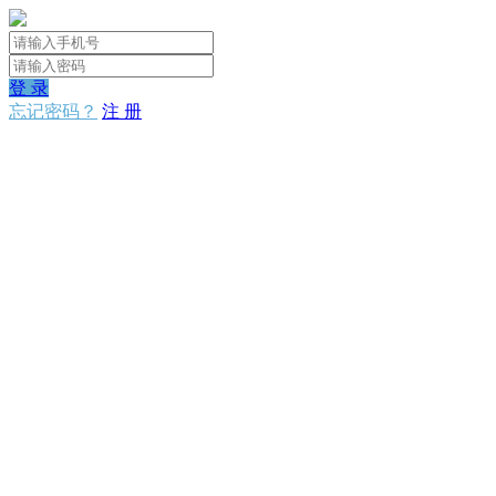
登 录
忘记密码？
注 册