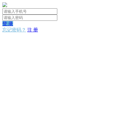
登 录
忘记密码？
注 册