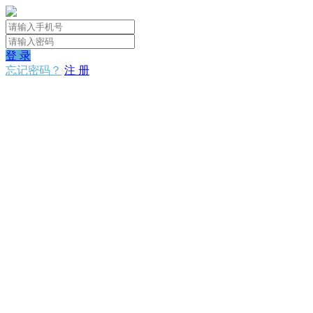
登 录
忘记密码？
注 册