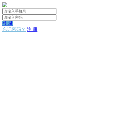
登 录
忘记密码？
注 册