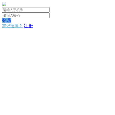
登 录
忘记密码？
注 册